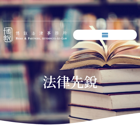
跳
至
主
要
內
容
法律先銳