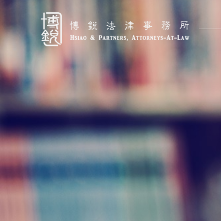
跳
至
主
要
內
容