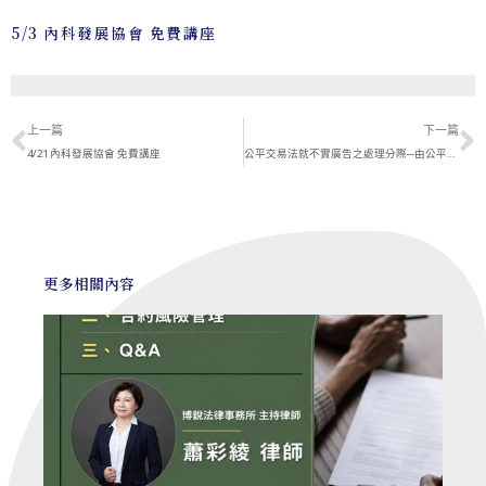
5/3 內科發展協會 免費講座
上一頁
上一篇
下一篇
4/21 內科發展協會 免費講座
公平交易法就不實廣告之處理分際─由公平交易委員會公處字第111090號處分書談起|工商時報
更多相關內容