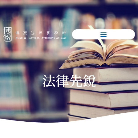
跳
至
主
要
內
容
法律先銳