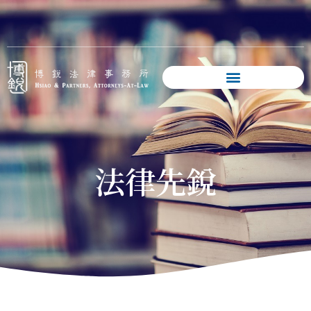
跳
至
主
要
內
容
法律先銳