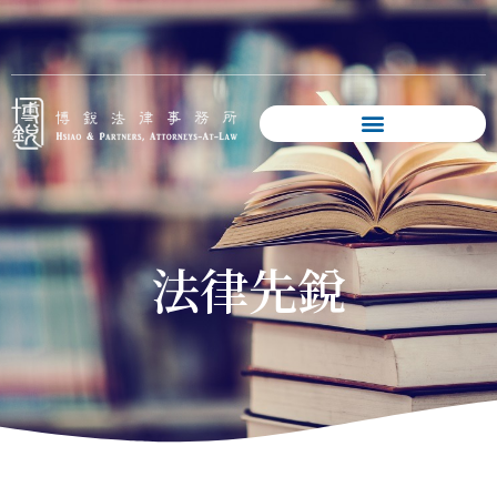
跳
至
主
要
內
容
法律先銳