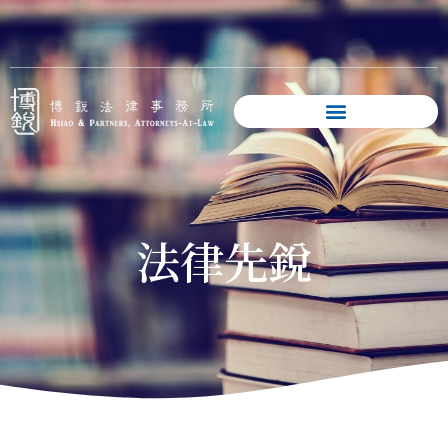
跳
至
主
要
內
容
法律先銳