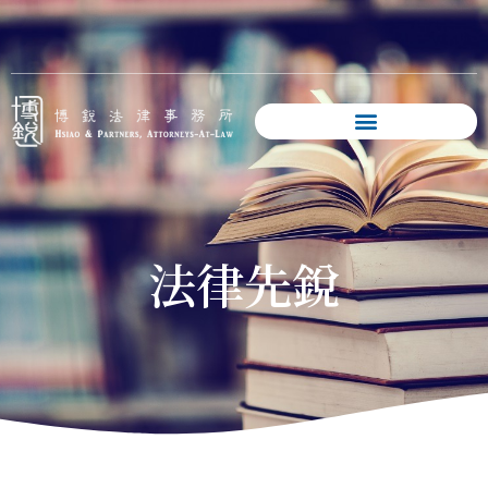
跳
至
主
要
內
容
法律先銳