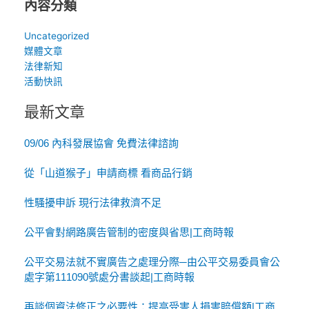
內容分類
Uncategorized
媒體文章
法律新知
活動快訊
最新文章
09/06 內科發展協會 免費法律諮詢
從「山道猴子」申請商標 看商品行銷
性騷擾申訴 現行法律救濟不足
公平會對網路廣告管制的密度與省思|工商時報
公平交易法就不實廣告之處理分際─由公平交易委員會公
處字第111090號處分書談起|工商時報
再談個資法修正之必要性：提高受害人損害賠償額|工商